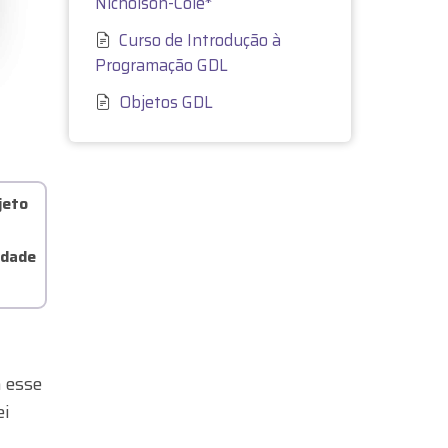
Nicholson-Cole*
Curso de Introdução à
Programação GDL
Objetos GDL
jeto
idade
m esse
ei