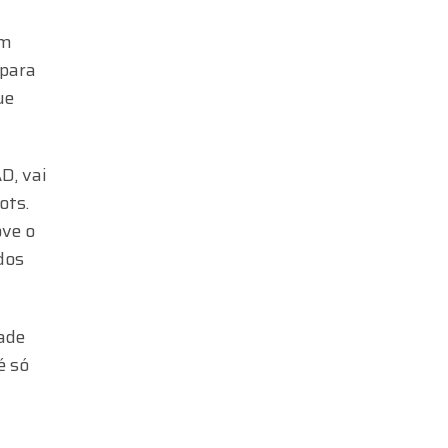
em
 para
ue
D, vai
ots.
ove o
 dos
dade
é só