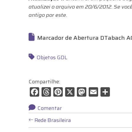
atualizei o arquivo em 20/6/2012. Se voc
antigo por este.
Marcador de Abertura DTabach A
Objetos GDL
Compartilhe:
F
T
Pi
X
M
E
S
a
hr
nt
a
m
h
c
e
er
st
ai
ar
Comentar
L
e
a
e
o
l
e
Rede Brasileira
b
d
st
d