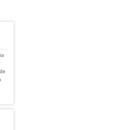
ia
r
 de
n