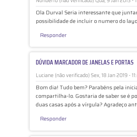
O
Noriberto (não verificado)
Qua, 9 Jan 2013 - 
m
a
P
Ola Durval Seria interessante que junta
r
possibilidade de incluir o numero do la
A
c
a
Responder
R
d
o
A
r
DÚVIDA MARCADOR DE JANELAS E PORTAS
p
G
o
Luciane (não verificado)
Sex, 18 Jan 2019 - 11
r
D
A
Bom dia! Tudo bem? Parabéns pela inicia
L
n
compartilha-lo. Gostaria de saber se é p
d
duas casas após a vírgula? Agradeço an
e
r
Responder
s
o