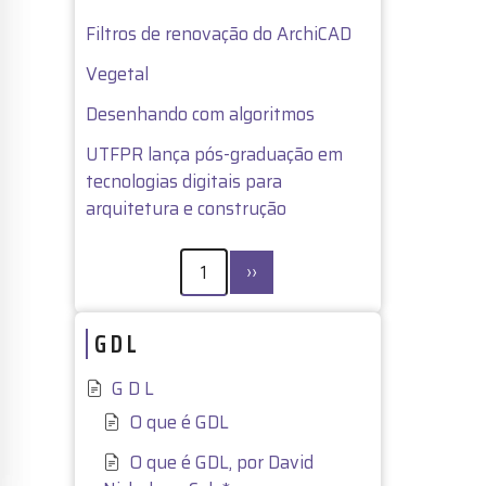
Filtros de renovação do ArchiCAD
Vegetal
Desenhando com algoritmos
UTFPR lança pós-graduação em
tecnologias digitais para
arquitetura e construção
PAGINAÇÃO
Próxima
1
››
página
G D L
G D L
O que é GDL
O que é GDL, por David