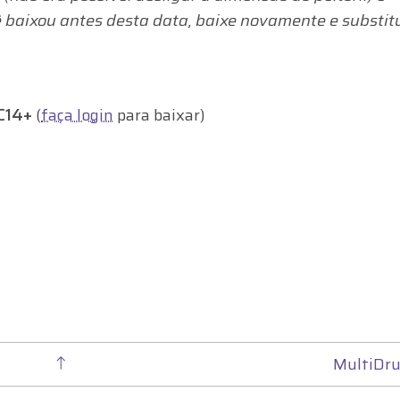
ê baixou antes desta data, baixe novamente e substit
C14+
(
faça login
para baixar)
MultiDr