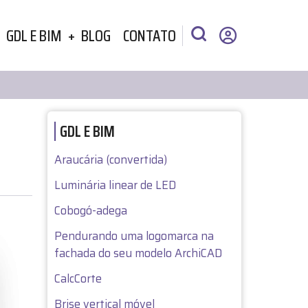
GDL E BIM
BLOG
CONTATO
GDL E BIM
Araucária (convertida)
Luminária linear de LED
Cobogó-adega
Pendurando uma logomarca na
fachada do seu modelo ArchiCAD
CalcCorte
Brise vertical móvel