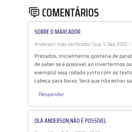
I
o
s
o
COMENTÁRIOS
N
o
n
k
K
SOBRE O MARCADOR
S
Anderson (não verificado)
Qua, 5 Dez 2012 - 
D
Prezados, Inicialmente, gostaria de parab
E
de saber se é possível, ao invertermos os
exemplo) seja rodado junto com os textos
P
cabeça para baixo. Será que não estou sa
A
Responder
S
S
OLÁ ANDERSON,NÃO É POSSÍVEL