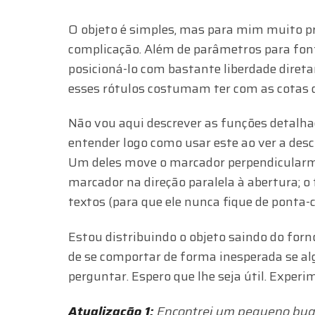
O objeto é simples, mas para mim muito pr
complicação. Além de parâmetros para fonte
posicioná-lo com bastante liberdade diret
esses rótulos costumam ter com as cotas d
Não vou aqui descrever as funções detalha
entender logo como usar este ao ver a des
Um deles move o marcador perpendicularmen
marcador na direção paralela à abertura; o 
textos (para que ele nunca fique de ponta-
Estou distribuindo o objeto saindo do forno
de se comportar de forma inesperada se al
perguntar. Espero que lhe seja útil. Experi
Atualização 1:
Encontrei um pequeno bug (