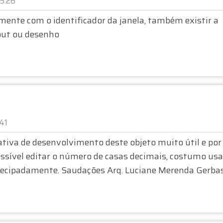
15:26
mente com o identificador da janela, também existir a
yout ou desenho
:41
tiva de desenvolvimento deste objeto muito útil e por
ossível editar o número de casas decimais, costumo usa
tecipadamente. Saudações Arq. Luciane Merenda Gerba