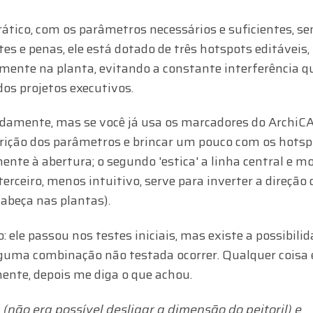
ático, com os parâmetros necessários e suficientes, s
s e penas, ele está dotado de três hotspots editáveis,
amente na planta, evitando a constante interferência q
os projetos executivos.
damente, mas se você já usa os marcadores do ArchiCA
crição dos parâmetros e brincar um pouco com os hotsp
te à abertura; o segundo 'estica' a linha central e m
terceiro, menos intuitivo, serve para inverter a direção
cabeça nas plantas).
: ele passou nos testes iniciais, mas existe a possibili
guma combinação não testada ocorrer. Qualquer coisa 
mente, depois me diga o que achou.
não era possível desligar a dimensão do peitoril) e