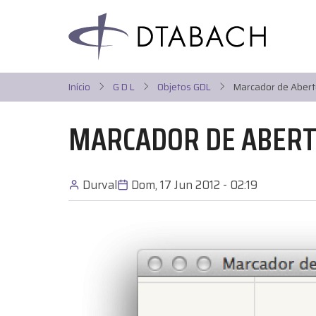
Pular
para
o
conteúdo
principal
Início
G D L
Objetos GDL
Marcador de Abert
MARCADOR DE ABER
Durval
Dom, 17 Jun 2012 - 02:19