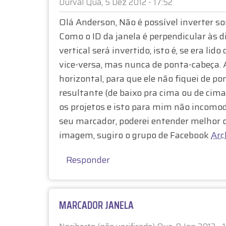
A
Durval
Qua, 5 Dez 2012 - 17:52
E
G
Olá Anderson, Não é possível inverter s
m
Como o ID da janela é perpendicular às d
E
r
vertical será invertido, isto é, se era li
e
M
vice-versa, mas nunca de ponta-cabeça. A
s
p
horizontal, para que ele não fiquei de p
D
o
resultante (de baixo pra cima ou de cima
s
os projetos e isto para mim não incomod
O
t
seu marcador, poderei entender melhor o
a
L
imagem, sugiro o grupo de Facebook
Arc
à
I
S
Responder
o
V
b
r
R
MARCADOR JANELA
e
o