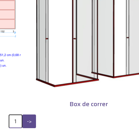
Box de correr
P
1
->
r
ó