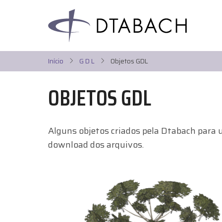
Pular
para
o
conteúdo
principal
Início
G D L
Objetos GDL
OBJETOS GDL
Alguns objetos criados pela Dtabach para u
download dos arquivos.