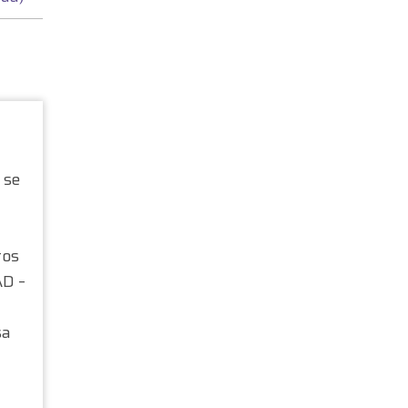
se
tos
AD –
sa