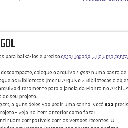
 GDL
as para baixá-los é preciso
estar logado
.
Crie uma conta
, descompacte, coloque o arquivo
*.gsm
numa pasta de
rregue as Bibliotecas (menu Arquivo > Bibliotecas e obje
o arquivo diretamente para a janela da Planta no ArchiC
a do seu projeto.
.gsm
, alguns deles vão pedir uma senha. Você
não
preci
rojeto – veja no item anterior como fazer.
ontinuam compatíveis com as versões recentes. O