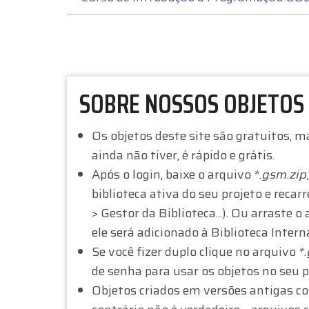
I
N
K
SOBRE NOSSOS OBJETOS
S
Os objetos deste site são gratuitos, m
D
ainda não tiver, é rápido e grátis.
E
Após o login, baixe o arquivo
*.gsm.zip
biblioteca ativa do seu projeto e reca
P
> Gestor da Biblioteca...). Ou arraste 
A
ele será adicionado à Biblioteca Intern
Se você fizer duplo clique no arquivo
*
S
de senha para usar os objetos no seu p
Objetos criados em versões antigas c
S