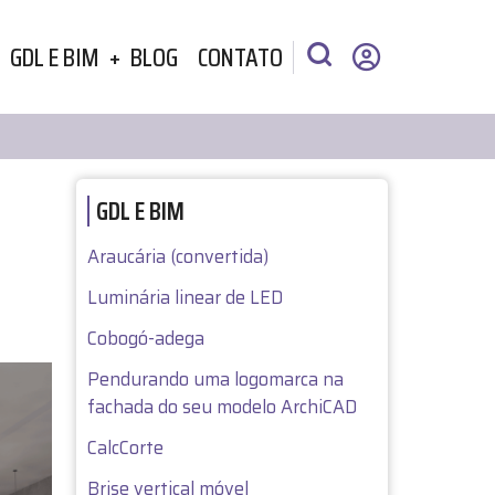
GDL E BIM
BLOG
CONTATO
GDL E BIM
Araucária (convertida)
Luminária linear de LED
Cobogó-adega
Pendurando uma logomarca na
fachada do seu modelo ArchiCAD
CalcCorte
Brise vertical móvel