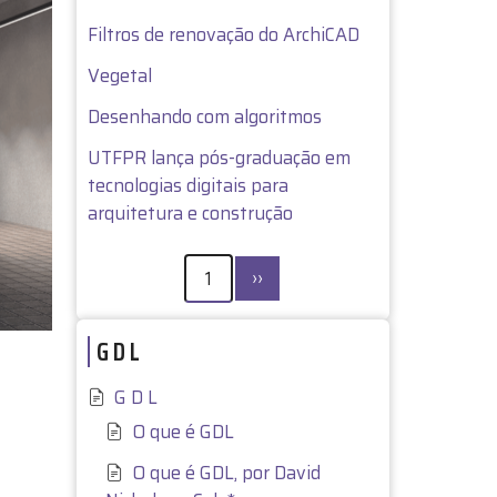
Filtros de renovação do ArchiCAD
Vegetal
Desenhando com algoritmos
UTFPR lança pós-graduação em
tecnologias digitais para
arquitetura e construção
PAGINAÇÃO
Próxima
1
››
página
G D L
G D L
O que é GDL
O que é GDL, por David