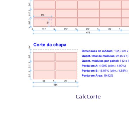
CalcCorte
P
A