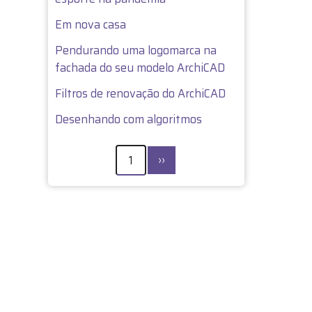
Em nova casa
Pendurando uma logomarca na
fachada do seu modelo ArchiCAD
Filtros de renovação do ArchiCAD
Desenhando com algoritmos
PAGINAÇÃO
Próxima
1
››
página