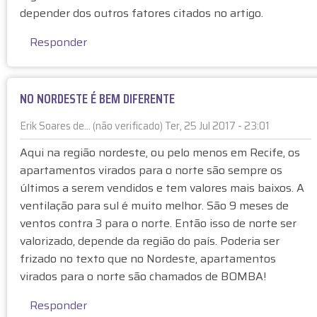
depender dos outros fatores citados no artigo.
s
p
Responder
o
s
t
NO NORDESTE É BEM DIFERENTE
a
à
Erik Soares de… (não verificado)
Ter, 25 Jul 2017 - 23:01
C
E
a
Aqui na região nordeste, ou pelo menos em Recife, os
m
r
apartamentos virados para o norte são sempre os
r
o
últimos a serem vendidos e tem valores mais baixos. A
e
s
ventilação para sul é muito melhor. São 9 meses de
s
C
ventos contra 3 para o norte. Então isso de norte ser
p
o
o
valorizado, depende da região do país. Poderia ser
l
s
frizado no texto que no Nordeste, apartamentos
e
t
g
virados para o norte são chamados de BOMBA!
a
a
Responder
à
s