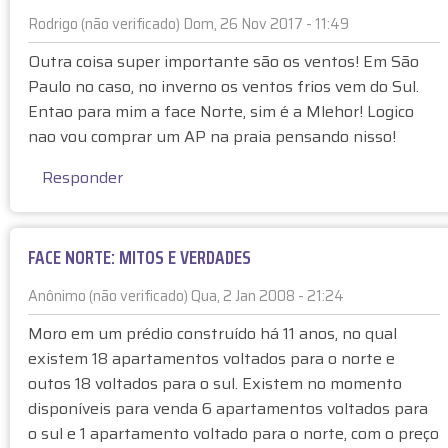
O
o
N
Rodrigo (não verificado)
Dom, 26 Nov 2017 - 11:49
S
(
O
E
E
Outra coisa super importante são os ventos! Em São
n
R
m
V
Paulo no caso, no inverno os ventos frios vem do Sul.
ã
T
r
E
o
Entao para mim a face Norte, sim é a Mlehor! Logico
E
e
R
v
-
nao vou comprar um AP na praia pensando nisso!
s
D
e
M
p
A
Responder
r
I
o
D
i
T
s
E
f
O
t
S
i
S
FACE NORTE: MITOS E VERDADES
a
p
c
E
à
o
a
V
Anônimo (não verificado)
Qua, 2 Jan 2008 - 21:24
F
r
d
E
A
A
Moro em um prédio construído há 11 anos, no qual
o
R
C
n
existem 18 apartamentos voltados para o norte e
)
D
E
ô
outos 18 voltados para o sul. Existem no momento
A
N
n
disponíveis para venda 6 apartamentos voltados para
D
O
i
o sul e 1 apartamento voltado para o norte, com o preço
E
R
m