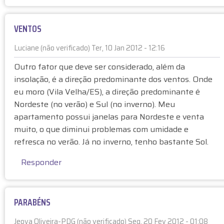
a
d
VENTOS
o
)
Luciane (não verificado)
Ter, 10 Jan 2012 - 12:16
E
Outro fator que deve ser considerado, além da
m
insolação, é a direção predominante dos ventos. Onde
r
eu moro (Vila Velha/ES), a direção predominante é
e
Nordeste (no verão) e Sul (no inverno). Meu
s
apartamento possui janelas para Nordeste e venta
p
o
muito, o que diminui problemas com umidade e
s
refresca no verão. Já no inverno, tenho bastante Sol.
t
Responder
a
à
F
a
PARABÉNS
c
e
Jeova Oliveira-PDG (não verificado)
Seg, 20 Fev 2012 - 01:08