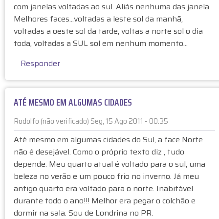
t
com janelas voltadas ao sul. Aliás nenhuma das janela.
f
a
Melhores faces...voltadas a leste sol da manhã,
a
à
voltadas a oeste sol da tarde, voltas a norte sol o dia
c
I
e
toda, voltadas a SUL sol em nenhum momento...
m
o
ó
Responder
e
v
s
e
t
l
e
ATÉ MESMO EM ALGUMAS CIDADES
f
p
a
o
Rodolfo (não verificado)
Seg, 15 Ago 2011 - 00:35
c
r
e
Até mesmo em algumas cidades do Sul, a face Norte
A
o
não é desejável. Como o próprio texto diz , tudo
n
e
depende. Meu quarto atual é voltado para o sul, uma
ô
s
beleza no verão e um pouco frio no inverno. Já meu
n
t
antigo quarto era voltado para o norte. Inabitável
i
e
m
durante todo o ano!!! Melhor era pegar o colchão e
p
o
dormir na sala. Sou de Londrina no PR.
o