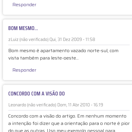
C
Responder
n
e
E
i
o
N
m
n
O
o
d
BOM MESMO...
R
(
e
T
n
s
zLuiz (não verificado)
Qui, 31 Dez 2009 - 11:58
E
ã
e
Bom mesmo é apartamento vazado norte-sul, com
-
o
j
vista também para leste-oeste...
o
v
a
q
e
p
Responder
u
r
o
e
i
r
s
f
A
i
CONCORDO COM A VISÃO DO
i
n
g
c
ô
Leonardo (não verificado)
Dom, 11 Abr 2010 - 16:19
n
a
n
i
d
i
Concordo com a visão do artigo. Em nenhum momento
f
o
m
a intenção foi dizer que a orientação para o norte é pior
i
)
o
do que as outras. Uso meu exemplo pessoal para