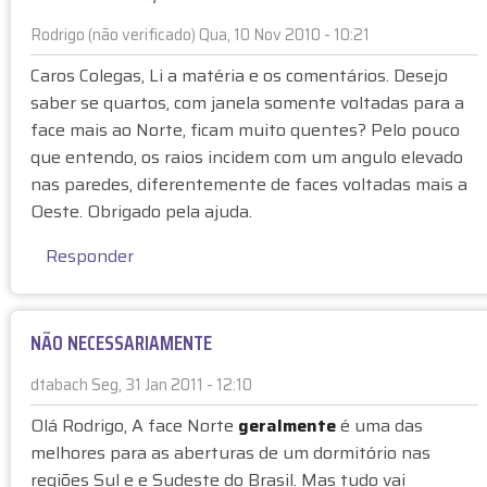
o
Rodrigo (não verificado)
Qua, 10 Nov 2010 - 10:21
v
e
Caros Colegas, Li a matéria e os comentários. Desejo
r
saber se quartos, com janela somente voltadas para a
i
face mais ao Norte, ficam muito quentes? Pelo pouco
f
que entendo, os raios incidem com um angulo elevado
i
nas paredes, diferentemente de faces voltadas mais a
c
Oeste. Obrigado pela ajuda.
a
d
Responder
o
)
NÃO NECESSARIAMENTE
dtabach
Seg, 31 Jan 2011 - 12:10
E
Olá Rodrigo, A face Norte
geralmente
é uma das
m
melhores para as aberturas de um dormitório nas
r
regiões Sul e e Sudeste do Brasil. Mas tudo vai
e