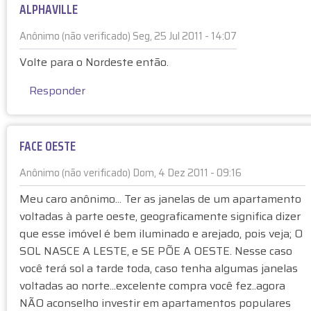
ALPHAVILLE
Anônimo (não verificado)
Seg, 25 Jul 2011 - 14:07
E
Volte para o Nordeste então.
m
r
Responder
e
s
p
FACE OESTE
o
s
Anônimo (não verificado)
Dom, 4 Dez 2011 - 09:16
t
E
a
Meu caro anônimo... Ter as janelas de um apartamento
m
à
voltadas à parte oeste, geograficamente significa dizer
r
I
que esse imóvel é bem iluminado e arejado, pois veja; O
e
m
SOL NASCE A LESTE, e SE PÕE A OESTE. Nesse caso
s
ó
você terá sol a tarde toda, caso tenha algumas janelas
p
v
o
voltadas ao norte...excelente compra você fez..agora
e
s
NÃO aconselho investir em apartamentos populares
l