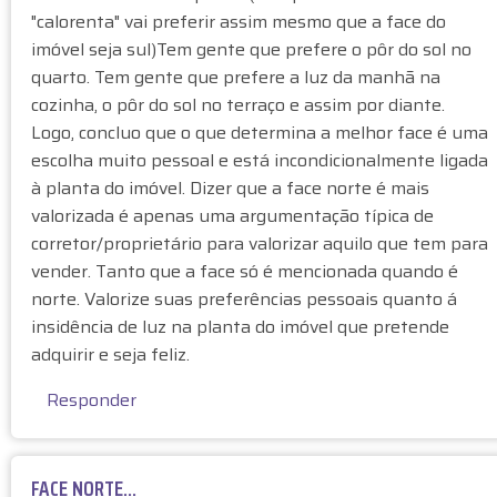
à
ã
"calorenta" vai preferir assim mesmo que a face do
e
"
o
imóvel seja sul)Tem gente que prefere o pôr do sol no
n
A
v
d
quarto. Tem gente que prefere a luz da manhã na
R
e
e
cozinha, o pôr do sol no terraço e assim por diante.
E
r
"
Logo, concluo que o que determina a melhor face é uma
S
i
p
escolha muito pessoal e está incondicionalmente ligada
P
f
o
à planta do imóvel. Dizer que a face norte é mais
O
i
r
valorizada é apenas uma argumentação típica de
S
c
d
T
corretor/proprietário para valorizar aquilo que tem para
a
t
A
vender. Tanto que a face só é mencionada quando é
d
a
C
o
norte. Valorize suas preferências pessoais quanto á
b
U
)
insidência de luz na planta do imóvel que pretende
a
R
adquirir e seja feliz.
c
T
h
A
Responder
É
:
D
FACE NORTE...
E