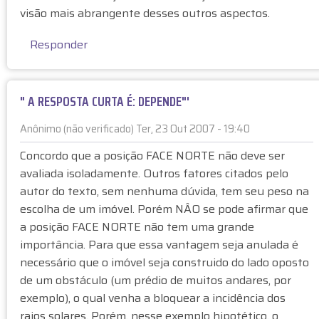
t
visão mais abrangente desses outros aspectos.
a
à
Responder
F
A
C
" A RESPOSTA CURTA É: DEPENDE"'
E
N
Anônimo (não verificado)
Ter, 23 Out 2007 - 19:40
O
E
Concordo que a posição FACE NORTE não deve ser
R
m
avaliada isoladamente. Outros fatores citados pelo
T
r
E
autor do texto, sem nenhuma dúvida, tem seu peso na
e
-
escolha de um imóvel. Porém NÂO se pode afirmar que
s
M
a posição FACE NORTE não tem uma grande
p
I
o
importância. Para que essa vantagem seja anulada é
T
s
necessário que o imóvel seja construido do lado oposto
O
t
de um obstáculo (um prédio de muitos andares, por
S
a
exemplo), o qual venha a bloquear a incidência dos
E
à
raios solares. Porém, nesse exemplo hipotético, o