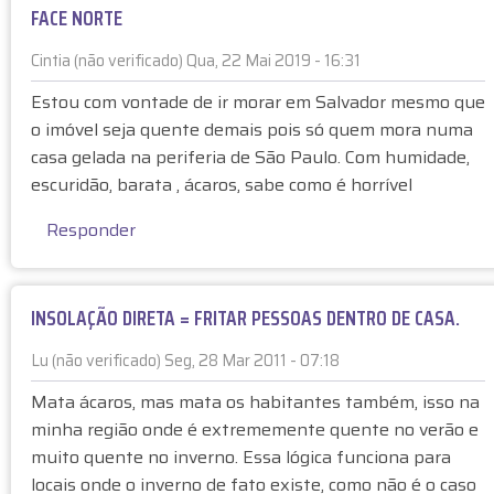
ã
FACE NORTE
S
o
T
Cintia (não verificado)
Qua, 22 Mai 2019 - 16:31
v
A
E
e
C
Estou com vontade de ir morar em Salvador mesmo que
m
r
U
o imóvel seja quente demais pois só quem mora numa
r
i
R
casa gelada na periferia de São Paulo. Com humidade,
e
f
T
escuridão, barata , ácaros, sabe como é horrível
s
i
A
p
c
É
Responder
o
a
:
s
d
D
t
o
E
INSOLAÇÃO DIRETA = FRITAR PESSOAS DENTRO DE CASA.
a
)
P
à
E
Lu (não verificado)
Seg, 28 Mar 2011 - 07:18
F
N
E
a
Mata ácaros, mas mata os habitantes também, isso na
D
m
c
E
minha região onde é extrememente quente no verão e
r
e
"
muito quente no inverno. Essa lógica funciona para
e
N
p
locais onde o inverno de fato existe, como não é o caso
s
o