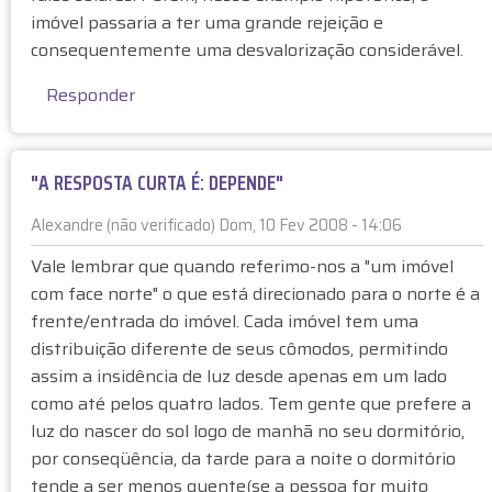
V
"
imóvel passaria a ter uma grande rejeição e
E
A
consequentemente uma desvalorização considerável.
R
r
D
e
Responder
A
s
D
p
E
o
"A RESPOSTA CURTA É: DEPENDE"
S
s
p
t
Alexandre (não verificado)
Dom, 10 Fev 2008 - 14:06
o
a
E
r
c
Vale lembrar que quando referimo-nos a "um imóvel
m
A
u
com face norte" o que está direcionado para o norte é a
r
n
r
frente/entrada do imóvel. Cada imóvel tem uma
e
ô
t
distribuição diferente de seus cômodos, permitindo
s
n
a
assim a insidência de luz desde apenas em um lado
p
i
é
o
como até pelos quatro lados. Tem gente que prefere a
m
:
s
luz do nascer do sol logo de manhã no seu dormitório,
o
d
t
(
por conseqüência, da tarde para a noite o dormitório
e
a
n
tende a ser menos quente(se a pessoa for muito
p