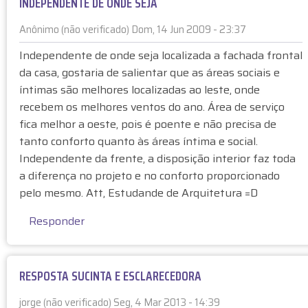
INDEPENDENTE DE ONDE SEJA
s
d
t
o
Anônimo (não verificado)
Dom, 14 Jun 2009 - 23:37
a
)
E
à
Independente de onde seja localizada a fachada frontal
m
F
da casa, gostaria de salientar que as áreas sociais e
r
A
íntimas são melhores localizadas ao leste, onde
e
C
recebem os melhores ventos do ano. Área de serviço
s
E
fica melhor a oeste, pois é poente e não precisa de
p
N
o
tanto conforto quanto às áreas íntima e social.
O
s
Independente da frente, a disposição interior faz toda
R
t
a diferença no projeto e no conforto proporcionado
T
a
pelo mesmo. Att, Estudande de Arquitetura =D
E
à
-
B
Responder
o
a
q
r
u
r
e
RESPOSTA SUCINTA E ESCLARECEDORA
e
s
t
jorge (não verificado)
Seg, 4 Mar 2013 - 14:39
i