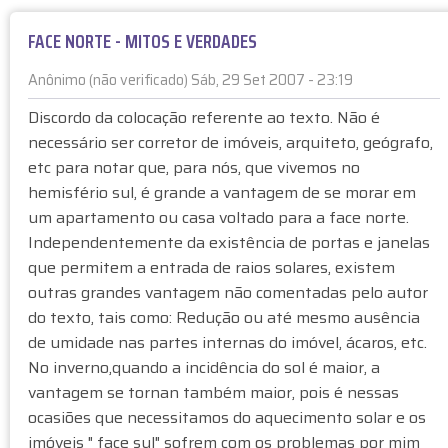
o
s
o
FACE NORTE - MITOS E VERDADES
o
n
k
Anônimo (não verificado)
Sáb, 29 Set 2007 - 23:19
Discordo da colocação referente ao texto. Não é
necessário ser corretor de imóveis, arquiteto, geógrafo,
etc para notar que, para nós, que vivemos no
hemisfério sul, é grande a vantagem de se morar em
um apartamento ou casa voltado para a face norte.
Independentemente da existência de portas e janelas
que permitem a entrada de raios solares, existem
outras grandes vantagem não comentadas pelo autor
do texto, tais como: Redução ou até mesmo ausência
de umidade nas partes internas do imóvel, ácaros, etc.
No inverno,quando a incidência do sol é maior, a
vantagem se tornan também maior, pois é nessas
ocasiões que necessitamos do aquecimento solar e os
imóveis " face sul" sofrem com os problemas por mim