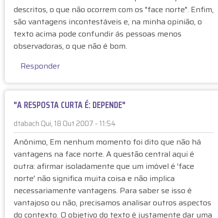
descritos, o que não ocorrem com os "face norte". Enfim,
são vantagens incontestáveis e, na minha opinião, o
texto acima pode confundir ás pessoas menos
observadoras, o que não é bom.
Responder
"A RESPOSTA CURTA É: DEPENDE"
dtabach
Qui, 18 Out 2007 - 11:54
E
Anônimo, Em nenhum momento foi dito que não há
m
vantagens na face norte. A questão central aqui é
r
outra: afirmar isoladamente que um imóvel é 'face
e
norte' não significa muita coisa e não implica
s
necessariamente vantagens. Para saber se isso é
p
o
vantajoso ou não, precisamos analisar outros aspectos
s
do contexto. O objetivo do texto é justamente dar uma