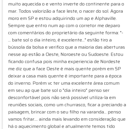
muito aquecida o e vento inverte do continente para o
r
g
mar. Todos valorizão a face leste, o nacer do sol. Agora
d
o
moro em SP e estou adquirindo um ap e Alphaville.
t
(
a
Sempre que entro num ap com o corretor me deparo
n
b
com comentários do proprietário da seguinte forma: "-
ã
a
o
... bate sol o dia inteiro, é excelente..." estão tiro a
c
v
bússola da bolsa e verifico que a maioria das aberturas
h
e
nesse ap estão a Oeste, Noroeste ou Sudoeste. Estou
r
ficando confusa pois minha experiencia de Nordeste
i
me diz que a face Oeste é mais quente porém em SP
f
deixar a casa mais quente é importante para a época
i
do inverno. Porém vc ter uma excelente área comum
c
em seu ap que bate sol o "dia inteiro" penso ser
a
desconfortável pois não será possível utiliza-la em
d
reuniões sociais, como um churrasco, ficar a preciando a
o
paisagem, brincar com o seu filho na varanda... penso
)
vamos fritar.... ainda mais levando em consideração que
há o aquecimento global e atualmente temos tido