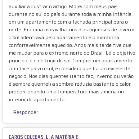
c
(
auxiliar a ilustrar o artigo. Morei com meus pais
a
n
durante no sul do país durante toda a minha infância
i
ã
em um apartamento com a fachada principal para o
s
o
s
norte. Era uma maravilha, nos dias rigorosos de inverno
v
o
o sol adentrava pelo apartamento e o mantinha
e
?
confortavelmente aquecido. Anos mais tarde tive que
r
p
i
me mudar para o extremo norte do Brasil. Lá o objetivo
o
f
principal é o de fugir do sol. Comprei um apartamento
r
i
com face para o sul, e considero que fiz um excelente
B
c
negócio. Nos dias quentes (tanto faz, inverno ou verão
a
a
é sempre quente!) a sombra reduzia bastante o calor,
r
d
proporcionando uma temperatura mais amena no
r
o
interior do apartamento.
e
)
t
Responder
o
(
n
CAROS COLEGAS, LI A MATÉRIA E
ã