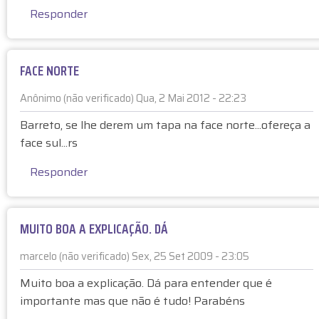
e
e
s
Responder
r
n
t
p
é
t
o
o
(
e
(
s
n
FACE NORTE
d
n
t
ã
e
ã
a
o
Anônimo (não verificado)
Qua, 2 Mai 2012 - 22:23
o
o
à
v
E
n
v
I
Barreto, se lhe derem um tapa na face norte...ofereça a
e
m
d
e
n
face sul...rs
r
r
e
r
d
i
e
s
i
e
Responder
f
s
e
f
p
i
p
j
i
e
c
o
a
c
n
MUITO BOA A EXPLICAÇÃO. DÁ
a
s
p
a
d
d
t
o
d
e
marcelo (não verificado)
Sex, 25 Set 2009 - 23:05
o
a
r
o
n
)
à
A
Muito boa a explicação. Dá para entender que é
)
t
F
n
e
importante mas que não é tudo! Parabéns
A
ô
d