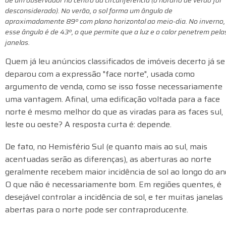
de um observador no centro da circunferência (o horário de verão foi
desconsiderado). No verão, o sol forma um ângulo de
aproximadamente 89º com plano horizontal ao meio-dia. No inverno,
esse ângulo é de 43º, o que permite que a luz e o calor penetrem pela
janelas.
Quem já leu anúncios classificados de imóveis decerto já se
deparou com a expressão "face norte", usada como
argumento de venda, como se isso fosse necessariamente
uma vantagem. Afinal, uma edificação voltada para a face
norte é mesmo melhor do que as viradas para as faces sul,
leste ou oeste? A resposta curta é: depende.
De fato, no Hemisfério Sul (e quanto mais ao sul, mais
acentuadas serão as diferenças), as aberturas ao norte
geralmente recebem maior incidência de sol ao longo do an
O que não é necessariamente bom. Em regiões quentes, é
desejável controlar a incidência de sol, e ter muitas janelas
abertas para o norte pode ser contraproducente.