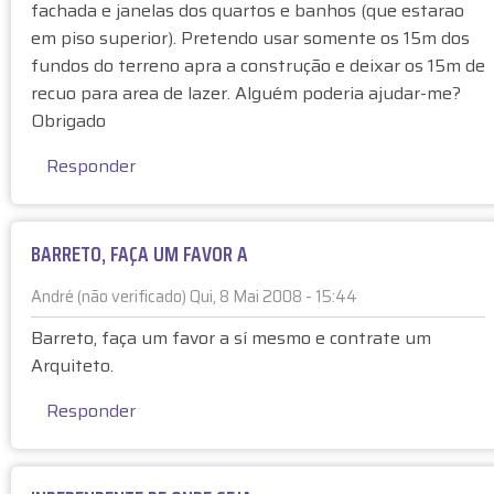
r
fachada e janelas dos quartos e banhos (que estarao
i
A
em piso superior). Pretendo usar somente os 15m dos
c
n
fundos do terreno apra a construção e deixar os 15m de
a
ô
recuo para area de lazer. Alguém poderia ajudar-me?
d
n
Obrigado
o
i
)
m
Responder
o
(
n
BARRETO, FAÇA UM FAVOR A
ã
o
André (não verificado)
Qui, 8 Mai 2008 - 15:44
v
E
e
Barreto, faça um favor a sí mesmo e contrate um
m
r
Arquiteto.
r
i
e
f
Responder
s
i
p
c
o
a