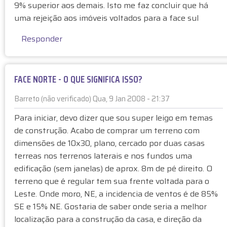
S
9% superior aos demais. Isto me faz concluir que há
T
o
p
uma rejeição aos imóveis voltados para a face sul
E
(
o
-
n
Responder
r
M
ã
A
I
o
n
T
v
ô
O
FACE NORTE - O QUE SIGNIFICA ISSO?
e
n
S
r
i
Barreto (não verificado)
Qua, 9 Jan 2008 - 21:37
E
i
m
V
f
Para iniciar, devo dizer que sou super leigo em temas
o
E
i
de construção. Acabo de comprar um terreno com
(
R
c
dimensões de 10x30, plano, cercado por duas casas
n
D
a
terreas nos terrenos laterais e nos fundos uma
ã
A
d
o
edificação (sem janelas) de aprox. 8m de pé direito. O
D
o
v
terreno que é regular tem sua frente voltada para o
E
)
e
S
Leste. Onde moro, NE, a incidencia de ventos é de 85%
r
p
SE e 15% NE. Gostaria de saber onde seria a melhor
i
o
localização para a construção da casa, e direção da
f