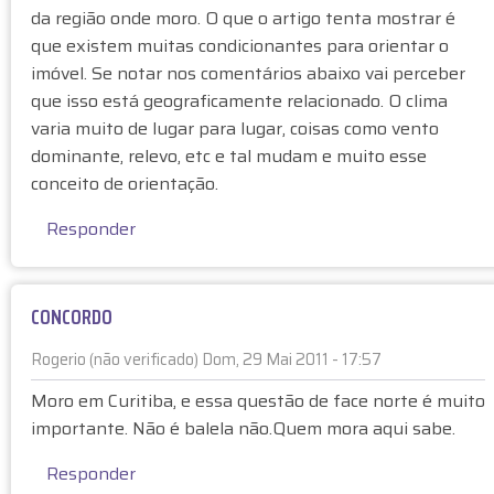
o
da região onde moro. O que o artigo tenta mostrar é
p
r
r
o
que existem muitas condicionantes para orientar o
t
A
s
imóvel. Se notar nos comentários abaixo vai perceber
e
l
t
.
que isso está geograficamente relacionado. O clima
e
a
.
varia muito de lugar para lugar, coisas como vento
x
à
.
dominante, relevo, etc e tal mudam e muito esse
a
F
p
conceito de orientação.
n
A
o
d
C
r
Responder
r
E
S
e
N
a
(
O
n
CONCORDO
n
R
d
ã
T
r
Rogerio (não verificado)
Dom, 29 Mai 2011 - 17:57
o
E
o
E
v
-
Moro em Curitiba, e essa questão de face norte é muito
(
m
e
M
importante. Não é balela não.Quem mora aqui sabe.
n
r
r
I
ã
e
i
Responder
T
o
s
f