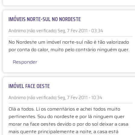
N
,
ã
L
o
i
IMÓVEIS NORTE-SUL NO NORDESTE
n
a
e
m
Anônimo (não verificado)
Seg, 7 Fev 2011 - 03:34
c
a
No Nordeste um imóvel norte-sul não é tão valorizado
e
t
por conta do calor, muito pelo contrário ninguém quer.
s
é
s
r
Responder
a
i
r
a
i
e
IMÓVEL FACE OESTE
a
p
m
o
Anônimo (não verificado)
Seg, 7 Fev 2011 - 10:34
e
r
n
R
Olá a todos. Li os comentários e achei todos muito
t
o
pertinentes. Sou do nordeste e por lá ninguem quer
e
d
morar na face oestes devido o por do sol deixar a casa
p
r
mais quente principalemente a noite, a casa está
o
i