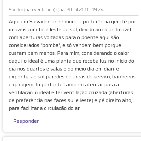
P
Sandro (não verificado)
Qua, 20 Jul 2011 - 19:24
E
E
Aqui em Salvador, onde moro, a preferência geral é por
N
m
D
imóveis com face leste ou sul, devido ao calor. Imóvel
r
E
com aberturas voltadas para o poente aqui são
e
"
considerados "bomba", e só vendem bem porque
s
'
custam bem menos. Para mim, considerando o calor
p
p
o
daqui, o ideal é uma planta que receba luz no início do
o
s
dia nos quartos e salas e do meio dia em diante
r
t
exponha ao sol paredes de áreas de serviço, banheiros
A
a
e garagem. Importante também atentar para a
n
à
ventilação: o ideal é ter ventilação cruzada (aberturas
ô
"
de preferência nas faces sul e leste) e pé direito alto,
n
A
para facilitar a circulação do ar.
i
R
m
E
Responder
o
S
(
P
n
O