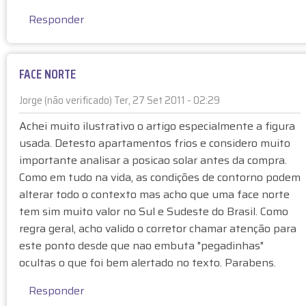
(
r
Responder
n
A
ã
n
o
ô
v
FACE NORTE
n
e
i
r
Jorge (não verificado)
Ter, 27 Set 2011 - 02:29
m
i
o
Achei muito ilustrativo o artigo especialmente a figura
f
(
usada. Detesto apartamentos frios e considero muito
i
n
importante analisar a posicao solar antes da compra.
c
ã
Como em tudo na vida, as condições de contorno podem
a
o
d
alterar todo o contexto mas acho que uma face norte
v
o
tem sim muito valor no Sul e Sudeste do Brasil. Como
e
)
regra geral, acho valido o corretor chamar atenção para
r
este ponto desde que nao embuta "pegadinhas"
i
ocultas o que foi bem alertado no texto. Parabens.
f
i
Responder
c