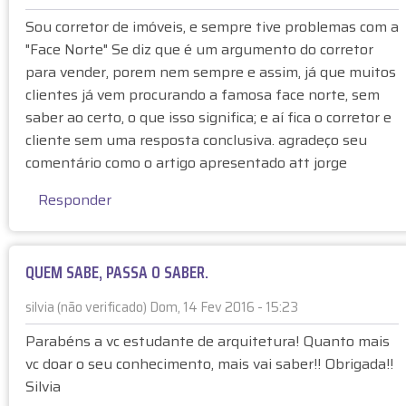
o
E
g
Sou corretor de imóveis, e sempre tive problemas com a
,
m
n
"Face Norte" Se diz que é um argumento do corretor
f
r
i
a
para vender, porem nem sempre e assim, já que muitos
e
f
ç
clientes já vem procurando a famosa face norte, sem
s
i
a
saber ao certo, o que isso significa; e aí fica o corretor e
p
c
u
o
cliente sem uma resposta conclusiva. agradeço seu
a
m
s
i
comentário como o artigo apresentado att jorge
f
t
s
a
Responder
a
s
v
à
o
o
I
?
r
n
p
QUEM SABE, PASSA O SABER.
a
d
o
p
e
r
silvia (não verificado)
Dom, 14 Fev 2016 - 15:23
o
p
B
E
Parabéns a vc estudante de arquitetura! Quanto mais
r
e
a
m
A
vc doar o seu conhecimento, mais vai saber!! Obrigada!!
n
r
r
n
Silvia
d
r
e
d