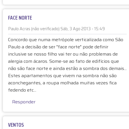
O
v
p
i
S
e
o
c
E
r
FACE NORTE
s
a
V
i
t
d
E
Paulo Acras (não verificado)
Sáb, 3 Ago 2013 - 15:49
f
a
o
R
E
i
à
)
Concordo que numa metrópole verticalizada como São
D
m
c
F
Paulo a decisão de ser "face norte" pode definir
A
r
a
A
inclusive se nosso filho vai ter ou não problemas de
D
e
d
C
alergia com ácaros. Some-se ao fato de edifícios que
E
s
o
E
S
não são face norte e ainda estão a sombra dos demais...
p
)
N
p
o
Estes apartamentos que vivem na sombra não são
O
o
s
aconchegantes, a roupa molhada muitas vezes fica
R
r
t
fedendo etc...
T
A
a
E
n
Responder
à
-
ô
F
M
n
A
I
i
C
VENTOS
T
m
E