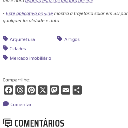
dia e hora
usando esta calculadora on-line
.
•
Este aplicativo on-line
mostra a trajetória solar em 3D pa
qualquer localidade e data.
Arquitetura
Artigos
Cidades
Mercado imobiliário
Compartilhe:
F
T
Pi
X
M
E
S
a
hr
nt
a
m
h
c
e
er
st
ai
ar
Comentar
e
a
e
o
l
e
COMENTÁRIOS
b
d
st
d